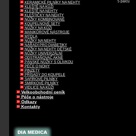
5 palců
KERAMICKÉ PILNÍKY NA NEHTY
KLEŠTĚ NA KŮŽI
KLEŠTĚ NA NEHTY
KLEŠTIČKY NA NEHTY
NŮŽKY KOMBINOVANÉ
KOUPELNOVÉ SETY
NŮŽKY NA KŮŽI
MANIKŮROVÉ NÁSTROJE
MÝDLA
NŮŽKY NA NEHTY
NÁŘADÍ PRO DIABETIKY
NŮŽKY NA NEHTY DĚTSKÉ
NŮŽKY UNIVERZÁLNÍ
ODSTRAŇOVAČ AKNÉ
PÁNSKÉ NŮŽKY S OLIVKOU
PÉČE O NOHY
PINZETY
PŘÍSADY DO KOUPELE
SAFÍROVÉ PILNÍKY
SMIRKOVÉ PILNÍKY
VIDLICE NA KŮŽI
Velkoobchodní ceník
Péče o nástroje
Odkazy
Kontakty