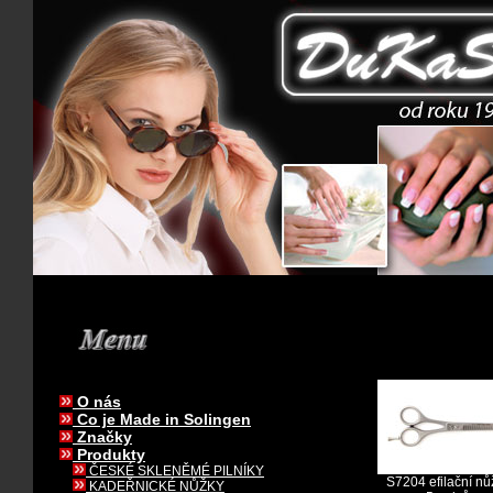
O nás
Co je Made in Solingen
Značky
Produkty
ČESKÉ SKLENĚMÉ PILNÍKY
S7204 efilační nů
KADEŘNICKÉ NŮŽKY